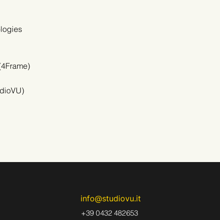
logies
(4Frame)
udioVU)
info@stu
diovu.it
+39 0432 482653