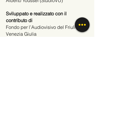
Alberto Youssef (StudioVU)
Sviluppato e realizzato con il
contributo di
Fondo per l’Audiovisivo del Friuli
Venezia Giulia
Con il sostegno di
Associazione Culturale “don Gilberto
Pressacco”
Fondazione Friuli
Fondazione Aquileia
CIRF – Centro interdipartimentale per
lo sviluppo della lingua e della cultura
del Friuli dell’Università degli Studi di
Udine
Patrocinato da
Società Filologica Friulana